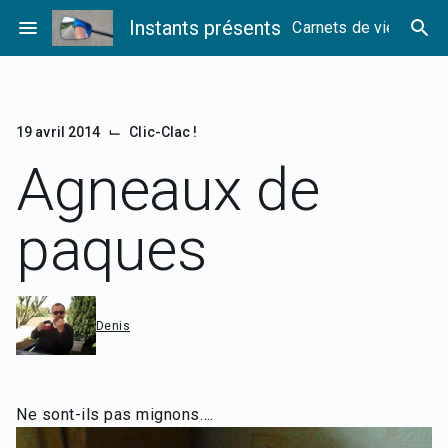
Passer
menu
Instants présents
search
Carnets de vie
au
contenu
⌙
19 avril 2014
Clic-Clac !
Agneaux de
paques
Denis
Ne sont-ils pas mignons….