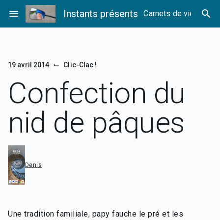
Passer
menu
Instants présents
search
Carnets de vie
au
contenu
⌙
19 avril 2014
Clic-Clac !
Confection du
nid de pâques
Denis
Une tradition familiale, papy fauche le pré et les