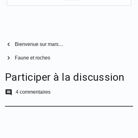
chevron_left
Bienvenue sur mars…
chevron_right
Faune et roches
Participer à la discussion
comment
4 commentaires