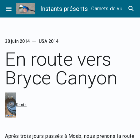
Passer
menu
Instants présents
search
Carnets de vie
au
contenu
⌙
30 juin 2014
USA 2014
En route vers
Bryce Canyon
Denis
Après trois jours passés à Moab, nous prenons la route