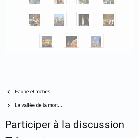
chevron_left
Faune et roches
chevron_right
La vallée de la mort…
Participer à la discussion