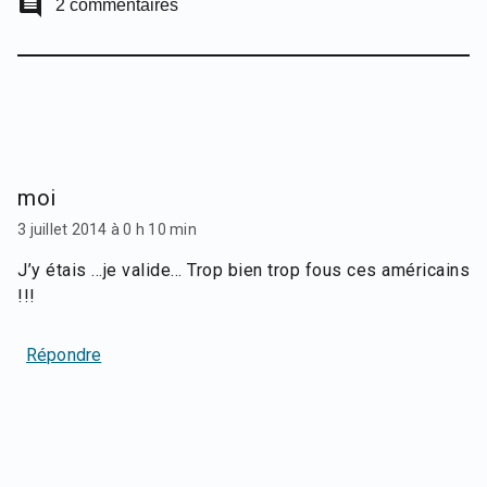
comment
2 commentaires
moi
3 juillet 2014 à 0 h 10 min
J’y étais …je valide… Trop bien trop fous ces américains
!!!
Répondre