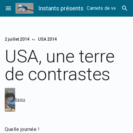
Passer
menu
Instants présents
search
Carnets de vie
au
contenu
⌙
2 juillet 2014
USA 2014
USA, une terre
de contrastes
Denis
Quelle journée !