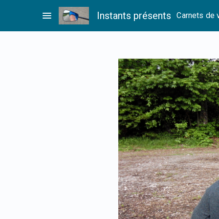
Passer
menu
Instants présents
Carnets de 
au
contenu