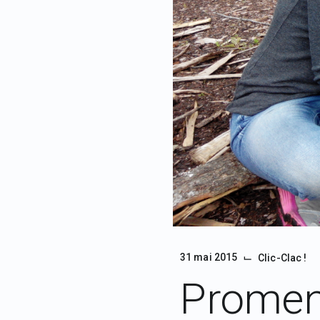
⌙
31 mai 2015
Clic-Clac !
Promen